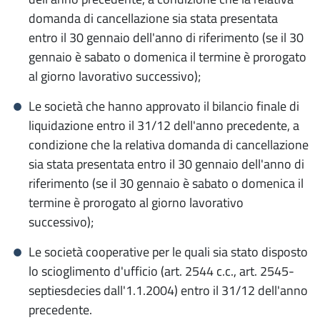
domanda di cancellazione sia stata presentata
Diritto d'autore e brevetto software
entro il 30 gennaio dell'anno di riferimento (se il 30
Modifiche e integrazioni a marchi e
gennaio è sabato o domenica il termine è prorogato
brevetti
al giorno lavorativo successivo);
Predisporre bene la domanda di
Le società che hanno approvato il bilancio finale di
brevetto
liquidazione entro il 31/12 dell'anno precedente, a
condizione che la relativa domanda di cancellazione
Protesti
sia stata presentata entro il 30 gennaio dell'anno di
Usi e Consuetudini
riferimento (se il 30 gennaio è sabato o domenica il
termine è prorogato al giorno lavorativo
Metalli preziosi
successivo);
Manifestazioni a premio
Le società cooperative per le quali sia stato disposto
Sanzioni illeciti amministrativi
lo scioglimento d'ufficio (art. 2544 c.c., art. 2545-
septiesdecies dall'1.1.2004) entro il 31/12 dell'anno
Metrologia legale
precedente.