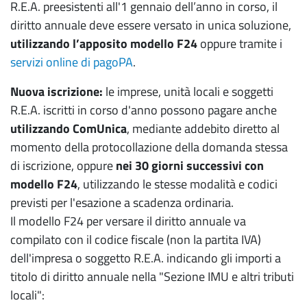
R.E.A. preesistenti all'1 gennaio dell’anno in corso, il
Organigramma
diritto annuale deve essere versato in unica soluzione,
utilizzando l’apposito modello F24
oppure tramite i
Statuto e Regolamenti
servizi online di pagoPA
.
URP
Nuova iscrizione:
le imprese, unità locali e soggetti
Protocolli e Convenzioni
R.E.A. iscritti in corso d'anno possono pagare anche
utilizzando ComUnica
, mediante addebito diretto al
Customer satisfaction
momento della protocollazione della domanda stessa
di iscrizione, oppure
nei 30 giorni successivi con
Disciplinari d'uso dei Marchi Collettivi
modello F24
, utilizzando le stesse modalità e codici
Comitato imprenditoria femminile
previsti per l'esazione a scadenza ordinaria.
Il modello F24 per versare il diritto annuale va
Cassa depositi e prestiti
compilato con il codice fiscale (non la partita IVA)
Pagamenti Pago PA
dell'impresa o soggetto R.E.A. indicando gli importi a
titolo di diritto annuale nella "Sezione IMU e altri tributi
Avvisi e procedure attivi
locali":