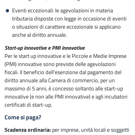
SPID - Sistema Pubblico di Gestione
Eventi eccezionali: le agevolazioni in materia
dell'Identità Digitale
tributaria disposte con legge in occasione di eventi
Ambiente
o situazioni di carattere eccezionale si applicano
anche al diritto annuale.
Norme UNI - consultazione
Start-up innovative e PMI innovative
Impresa
Per le start up innovative e le Piccole e Medie Imprese
verde
(PMI) innovative sono previste delle agevolazioni
fiscali. Il beneficio dell'esenzione dal pagamento del
Valutazione sostenibilità
diritto annuale alla Camera di commercio, per un
Albo Gestori ambientali
massimo di 5 anni, è concesso soltanto alle start-up
innovative (e non alle PMI innovative) e agli incubatori
La tua
certificati di start-up.
camera
Come si paga?
Chi siamo
Scadenza ordinaria:
per imprese, unità locali e soggetti
Organi