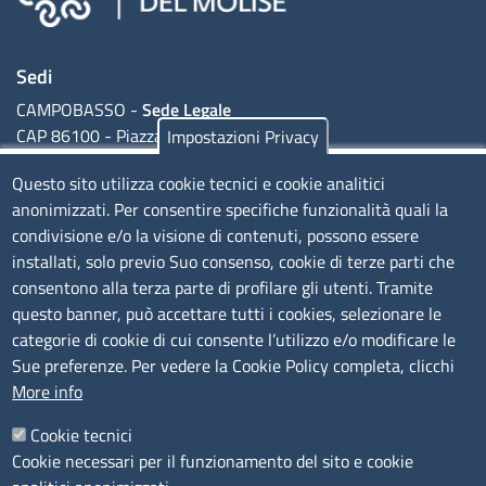
Camere di commercio d'italia
Sedi
CAMPOBASSO -
Sede Legale
CAP 86100 - Piazza della Vittoria, 1
Impostazioni Privacy
ISERNIA -
Sede Secondaria
Questo sito utilizza cookie tecnici e cookie analitici
CAP - 86170 - Corso Risorgimento, 302
anonimizzati. Per consentire specifiche funzionalità quali la
condivisione e/o la visione di contenuti, possono essere
installati, solo previo Suo consenso, cookie di terze parti che
Codice Fiscale e Partita Iva: 01741020703
consentono alla terza parte di profilare gli utenti. Tramite
questo banner, può accettare tutti i cookies, selezionare le
Codice fatturazione elettronica: FUDNEO
categorie di cookie di cui consente l’utilizzo e/o modificare le
Sue preferenze. Per vedere la Cookie Policy completa, clicchi
Orari sportello fisico al pubblico
More info
Dal lunedì al Venerdì, dalle 09:00 alle 13:00
Cookie tecnici
Cookie necessari per il funzionamento del sito e cookie
Menu footer 1
Scopri il Molise