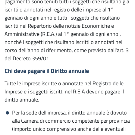
pagamento sono tenuti tutti i soggetti che risultano già
la tua impresa
iscritti o annotati nel registro delle imprese al 1°
Registro delle Imprese
gennaio di ogni anno e tutti i soggetti che risultano
iscritti nel Repertorio delle notizie Economiche e
Dati e documenti ufficiali
Amministrative (R.E.A.) al 1° gennaio di ogni anno ,
Diritto annuale
nonché i soggetti che risultano iscritti o annotati nel
corso dell'anno di riferimento, come previsto dall'art. 3
Certificati e documenti per l'estero
del Decreto 359/01
Attestato di libera vendita
Chi deve pagare il Diritto annuale
Carnet ATA
Tutte le imprese iscritte o annotate nel Registro delle
Certificato di origine
Imprese e i soggetti iscritti nel R.E.A devono pagare il
diritto annuale.
Visto di deposito di atti
Per la sede dell'impresa, il diritto annuale è dovuto
Visto poteri di firma
alla Camera di commercio competente per provincia
(importo unico comprensivo anche delle eventuali
Iscrizioni e deposito atti e visure