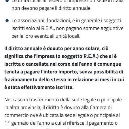
Le unità locali all'estero di imprese con sede in Italia
non devono pagare il diritto annuale.
Promuovi la tua impresa
e il tuo territorio
Le associazioni, fondazioni, e in generale i soggetti
iscritti solo al R.E.A., non pagano somme aggiuntive
Bandi per il sostegno alle imprese
per le loro eventuali unità locali.
Transizione digitale e Punto Impresa Digitale
Il diritto annuale è dovuto per anno solare, ciò
Transizione energetica
significa che l'impresa (o soggetto R.E.A.) che si è
iscritta o cancellata nel corso dell'anno è comunque
Internazionalizzazione
tenuta a pagare l'intero importo, senza possibilità di
frazionamento dello stesso in relazione ai mesi in cui
Enterprise Europe Network
è stata effettivamente iscritta.
Turismo beni culturali e sviluppo del territorio
Nel caso di trasferimento della sede legale o principale
Scopri il Molise
in altra provincia, il diritto è dovuto alla Camera di
commercio ove è ubicata la sede legale o principale al
Servizi di orientamento al lavoro e alle
1° gennaio dell'anno a cui si riferisce il pagamento o
professioni