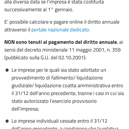
alla diversa data se l'impresa è stata costituita
successivamente al 1° gennaio.
Tutela dell'impresa
e del consumatore
E' possibile calcolare e pagare online il diritto annuale
attraverso il
portale nazionale dedicato
.
Mediazione e conciliazione
NON sono tenuti al pagamento del diritto annuale
, ai
Conciliazione
sensi del decreto ministeriale 11 maggio 2001, n. 359
Mediazione
(pubblicato sulla G.U. del 02.10.2001):
Arbitrato
Le imprese per le quali sia stato adottato un
provvedimento di fallimento/ liquidazione
Composizione Negoziata Crisi d'impresa
giudiziale/ liquidazione coatta amministrativa entro
Organismo di composizione da crisi da
il 31/12 dell'anno precedente, tranne i casi in cui sia
sovraindebitamento - OCC
stato autorizzato l'esercizio provvisorio
dell'impresa;
Listini prezzi e Borsa Merci
Le imprese individuali cessate entro il 31/12
Marchi e brevetti
dell'anno precedente, a condizione che la relativa