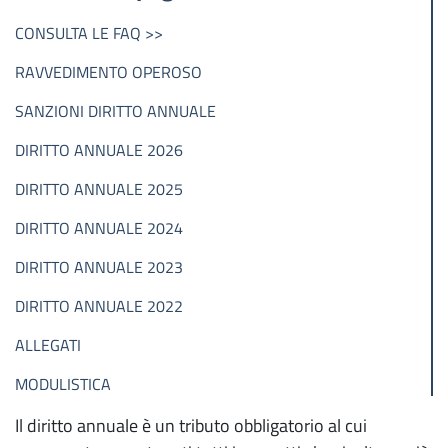
CONSULTA LE FAQ >>
Registro Imprese - REA- Comunicazione
Unica
RAVVEDIMENTO OPEROSO
Assistenza pratiche Registro Imprese
SANZIONI DIRITTO ANNUALE
DIRITTO ANNUALE 2026
Domicilio digitale / PEC - Posta elettronica
certificata
DIRITTO ANNUALE 2025
SUAP - semplificazione e fascicolo d'impresa
DIRITTO ANNUALE 2024
Albo imprese artigiane
DIRITTO ANNUALE 2023
DIRITTO ANNUALE 2022
Albi, ruoli e licenze
ALLEGATI
Attività con requisiti
MODULISTICA
Servizi di orientamento Excelsior
Il diritto annuale è un tributo obbligatorio al cui
Gestisci