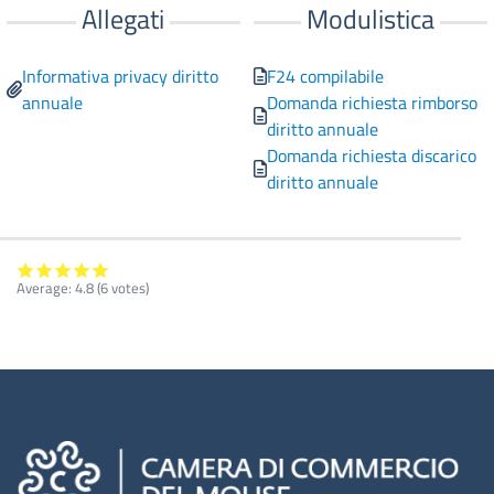
Allegati
Modulistica
Informativa privacy diritto
F24 compilabile
annuale
Domanda richiesta rimborso
diritto annuale
Domanda richiesta discarico
diritto annuale
Average:
4.8
(
6
votes)