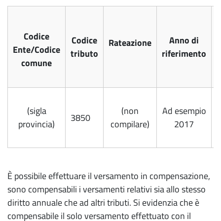
Comunicati stampa
Rinnovo Consiglio Camerale Quinquennio
2026-2031
Codice
Codice
Anno di
Rateazione
Ente/Codice
tributo
riferimento
comune
(sigla
(non
Ad esempio
3850
provincia)
compilare)
2017
l
È possibile effettuare il versamento in compensazione,
sono compensabili i versamenti relativi sia allo stesso
diritto annuale che ad altri tributi. Si evidenzia che è
compensabile il solo versamento effettuato con il