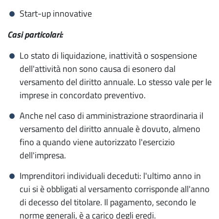
Verifiche sui tachigrafi
Start-up innovative
Prevenzione dell'illegalità economica
Casi particolari:
Lo stato di liquidazione, inattività o sospensione
Impresa
digitale
dell'attività non sono causa di esonero dal
versamento del diritto annuale. Lo stesso vale per le
Documenti ufficiali Registro Imprese
imprese in concordato preventivo.
Registro Elettronico Nazionale per la
Anche nel caso di amministrazione straordinaria il
Tracciabilità dei Rifiuti (RENTRI)
versamento del diritto annuale è dovuto, almeno
fino a quando viene autorizzato l'esercizio
Cassetto Digitale dell'Imprenditore
dell'impresa.
Fatturazione Elettronica
Imprenditori individuali deceduti: l'ultimo anno in
Firma Digitale e CNS
cui si è obbligati al versamento corrisponde all'anno
di decesso del titolare. Il pagamento, secondo le
Libri Digitali
norme generali, è a carico degli eredi.