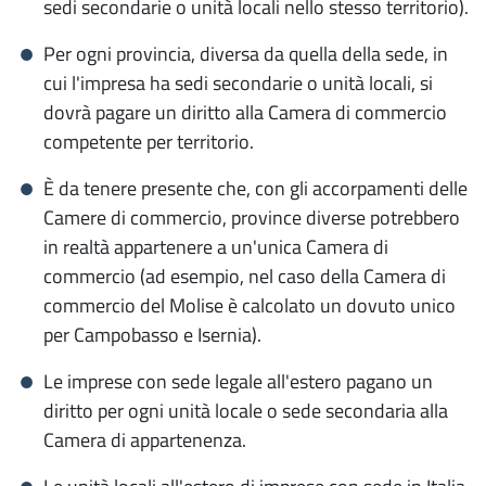
sedi secondarie o unità locali nello stesso territorio).
Deposito bilanci
Per ogni provincia, diversa da quella della sede, in
Bollatura e vidimazione libri sociali e registri
cui l'impresa ha sedi secondarie o unità locali, si
dovrà pagare un diritto alla Camera di commercio
Cronotachigrafo digitale e carta tachigrafica
competente per territorio.
Servizi ambientali
È da tenere presente che, con gli accorpamenti delle
Banca Dati Fgas
Camere di commercio, province diverse potrebbero
in realtà appartenere a un'unica Camera di
FGAS sanzioni
commercio (ad esempio, nel caso della Camera di
Registro telematico gas fluorurati ad
commercio del Molise è calcolato un dovuto unico
effetto serra
per Campobasso e Isernia).
Le imprese con sede legale all'estero pagano un
Informazione economica e sviluppo del
diritto per ogni unità locale o sede secondaria alla
territorio
Camera di appartenenza.
Dataview