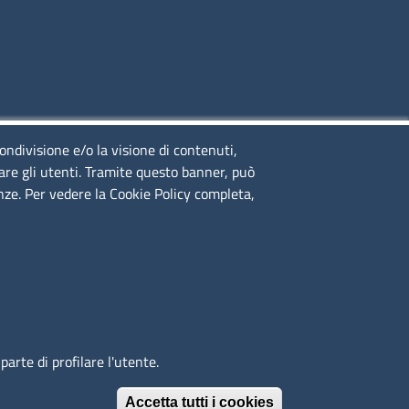
condivisione e/o la visione di contenuti,
lare gli utenti. Tramite questo banner, può
enze. Per vedere la Cookie Policy completa,
right
Mappa del sito
Whistleblowing
arte di profilare l'utente.
Accetta tutti i cookies
Revoca il conse