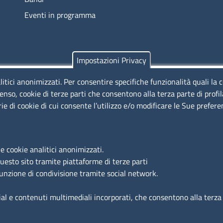
Eventi in programma
Impostazioni Privacy
litici anonimizzati. Per consentire specifiche funzionalità quali la 
enso, cookie di terze parti che consentono alla terza parte di profi
rie di cookie di cui consente l’utilizzo e/o modificare le Sue prefer
e cookie analitici anonimizzati.
questo sito tramite piattaforme di terze parti
Privacy
Cookie
Accessibilità
Contatti
Copy
funzione di condivisione tramite social network.
ial e contenuti multimediali incorporati, che consentono alla terza p