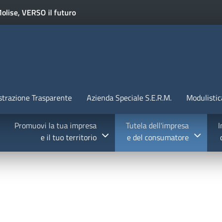
Salta al contenuto principale
olise, VERSO il futuro
TALIA
Menu Statico
trazione Trasparente
Azienda Speciale S.E.R.M.
Modulistic
Promuovi la tua impresa
Tutela dell'impresa
I
e il tuo territorio
e del consumatore