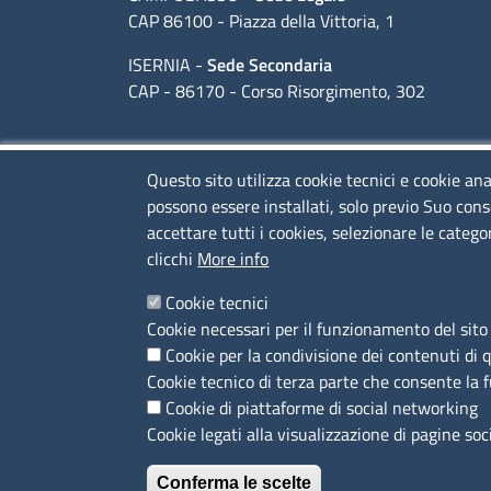
CAP 86100 - Piazza della Vittoria, 1
ISERNIA -
Sede Secondaria
CAP - 86170 - Corso Risorgimento, 302
Codice Fiscale e Partita Iva: 01741020703
Questo sito utilizza cookie tecnici e cookie ana
Codice fatturazione elettronica: FUDNEO
possono essere installati, solo previo Suo cons
accettare tutti i cookies, selezionare le catego
clicchi
More info
Orari sportello fisico al pubblico
Dal lunedì al Venerdì, dalle 09:00 alle 13:00
Cookie tecnici
Cookie necessari per il funzionamento del sito 
Cookie per la condivisione dei contenuti di 
Menù privacy
Cookie tecnico di terza parte che consente la 
Cookie di piattaforme di social networking
Cookie legati alla visualizzazione di pagine soc
SEGUICI SU
Conferma le scelte