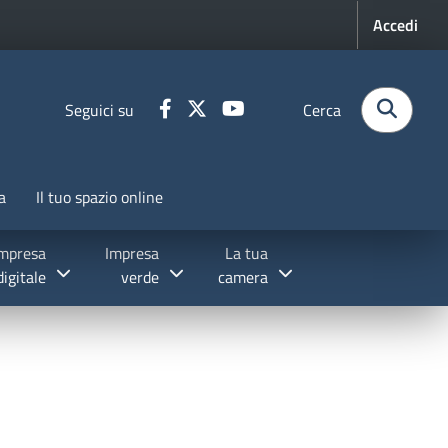
Menu pr
Accedi
Seguici su
Cerca
a
Il tuo spazio online
mpresa
Impresa
La tua
digitale
verde
camera