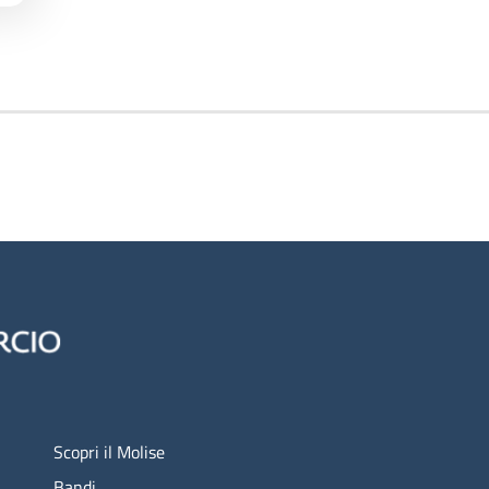
italia
Menu footer 1
Scopri il Molise
Bandi