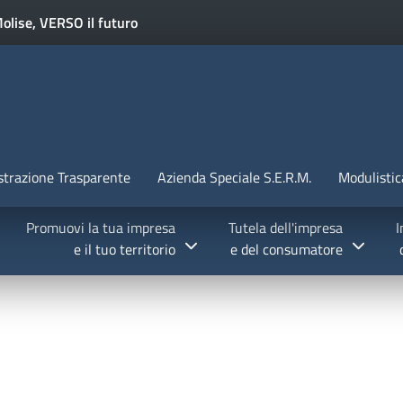
Salta al contenuto principale
olise, VERSO il futuro
TALIA
Menu Statico
trazione Trasparente
Azienda Speciale S.E.R.M.
Modulistic
Promuovi la tua impresa
Tutela dell'impresa
I
e il tuo territorio
e del consumatore