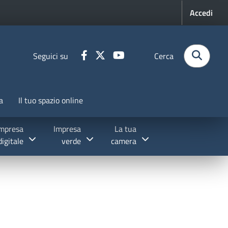
Menu pr
Accedi
Seguici su
Cerca
a
Il tuo spazio online
mpresa
Impresa
La tua
digitale
verde
camera