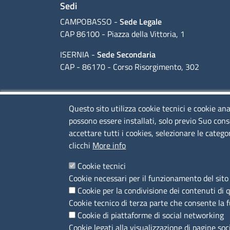
Sedi
CAMPOBASSO -
Sede Legale
CAP 86100 - Piazza della Vittoria, 1
ISERNIA -
Sede Secondaria
CAP - 86170 - Corso Risorgimento, 302
Codice Fiscale e Partita Iva: 01741020703
Questo sito utilizza cookie tecnici e cookie ana
Codice fatturazione elettronica: FUDNEO
possono essere installati, solo previo Suo cons
accettare tutti i cookies, selezionare le catego
clicchi
More info
Orari sportello fisico al pubblico
Dal lunedì al Venerdì, dalle 09:00 alle 13:00
Cookie tecnici
Cookie necessari per il funzionamento del sito 
Cookie per la condivisione dei contenuti di 
Menù privacy
Cookie tecnico di terza parte che consente la 
Cookie di piattaforme di social networking
Cookie legati alla visualizzazione di pagine soc
SEGUICI SU