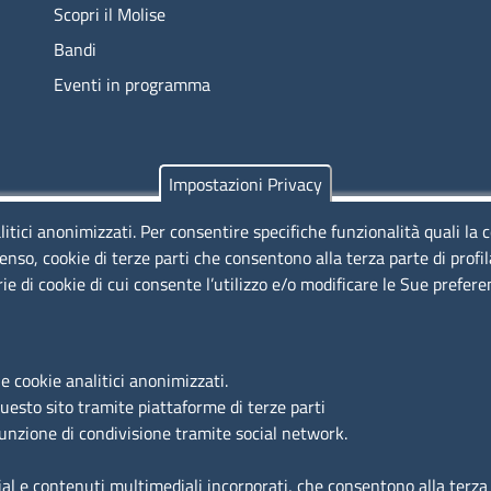
Menu footer 1
Scopri il Molise
Bandi
Eventi in programma
Impostazioni Privacy
litici anonimizzati. Per consentire specifiche funzionalità quali la 
enso, cookie di terze parti che consentono alla terza parte di profi
rie di cookie di cui consente l’utilizzo e/o modificare le Sue prefer
e cookie analitici anonimizzati.
questo sito tramite piattaforme di terze parti
Privacy
Cookie
Accessibilità
Contatti
Copy
funzione di condivisione tramite social network.
ial e contenuti multimediali incorporati, che consentono alla terza p