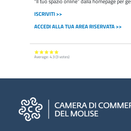
“Il tuo spazio online” dalla homepage per gest
ISCRIVITI >>
ACCEDI ALLA TUA AREA RISERVATA >>
Average:
4.3
(
3
votes)
Camere di commercio d'