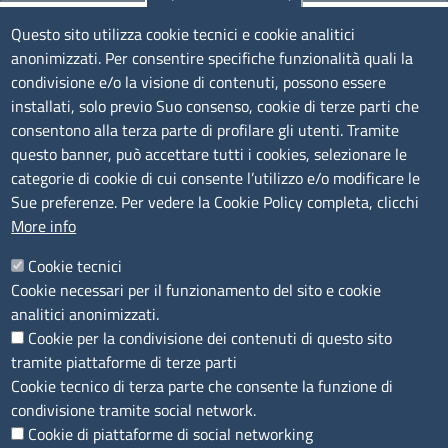
ISERNIA -
Sede Secondaria
Deposito bilanci
Questo sito utilizza cookie tecnici e cookie analitici
CAP - 86170 - Corso Risorgimento, 302
anonimizzati. Per consentire specifiche funzionalità quali la
Bollatura e vidimazione libri sociali e registri
condivisione e/o la visione di contenuti, possono essere
installati, solo previo Suo consenso, cookie di terze parti che
Cronotachigrafo digitale e carta tachigrafica
Codice Fiscale e Partita Iva: 01741020703
consentono alla terza parte di profilare gli utenti. Tramite
Servizi ambientali
Codice fatturazione elettronica: FUDNEO
questo banner, può accettare tutti i cookies, selezionare le
categorie di cookie di cui consente l’utilizzo e/o modificare le
Banca Dati Fgas
Sue preferenze. Per vedere la Cookie Policy completa, clicchi
Orari sportello fisico al pubblico
More info
FGAS sanzioni
Dal lunedì al Venerdì, dalle 09:00 alle 13:00
Cookie tecnici
Registro telematico gas fluorurati ad
Cookie necessari per il funzionamento del sito e cookie
effetto serra
Menu footer 1
Scopri il Molise
analitici anonimizzati.
Bandi
Cookie per la condivisione dei contenuti di questo sito
Informazione economica e sviluppo del
tramite piattaforme di terze parti
Eventi in programma
territorio
Cookie tecnico di terza parte che consente la funzione di
condivisione tramite social network.
Menù privacy
Dataview
Privacy
Cookie
Accessibilità
Contatti
Copyright
Cookie di piattaforme di social networking