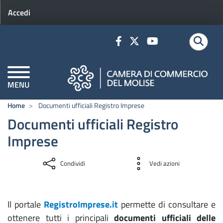
Menu profilo utente
Salta al contenuto principale
Accedi
MENU
CAMERE DI COMMERCIO D'ITALIA
Home
Documenti ufficiali Registro Imprese
Documenti ufficiali Registro
Avvia
Imprese
la tua impresa
Servizio nuove imprese
Condividi
Vedi azioni
Finanza agevolata per le imprese
Start up, Incubatori e PMI innovative
Il portale
RegistroImprese.it
permette di consultare e
ottenere tutti i principali
documenti ufficiali delle
Adempimenti amministrativi - Codici ATECO