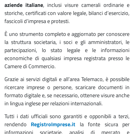
aziende italiane
, inclusi visure camerali ordinarie e
Registro Imprese - REA- Comunicazione
storiche, certificati con valore legale, bilanci d’esercizio,
Unica
fascicoli d’impresa e protesti.
Assistenza pratiche Registro Imprese
È uno strumento completo e aggiornato per conoscere
la struttura societaria, i soci e gli amministratori, le
Domicilio digitale / PEC - Posta elettronica
partecipazioni, lo stato legale e le informazioni
certificata
economiche di qualsiasi impresa registrata presso le
SUAP - semplificazione e fascicolo d'impresa
Camere di Commercio.
Albo imprese artigiane
Grazie ai servizi digitali e all’area Telemaco, è possibile
ricercare imprese o persone, scaricare documenti in
Albi, ruoli e licenze
formato digitale e, se necessario, ottenere visure anche
in lingua inglese per relazioni internazionali.
Attività con requisiti
Servizi di orientamento Excelsior
Tutti i dati ufficiali sono garantiti e opponibili a terzi,
rendendo
RegistroImprese.it
la fonte sicura per
Gestisci
informazioni societarie, analisi di mercato e