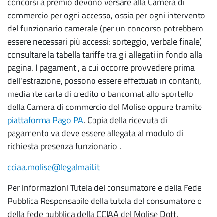
concorsi a premio devono versare alla Camera di
commercio per ogni accesso, ossia per ogni intervento
Tutela dell'impresa
del funzionario camerale (per un concorso potrebbero
e del consumatore
essere necessari più accessi: sorteggio, verbale finale)
Mediazione e conciliazione
consultare la tabella tariffe tra gli allegati in fondo alla
pagina. I pagamenti, a cui occorre provvedere prima
Conciliazione
dell'estrazione, possono essere effettuati in contanti,
Mediazione
mediante carta di credito o bancomat allo sportello
della Camera di commercio del Molise oppure tramite
Arbitrato
piattaforma Pago PA
. Copia della ricevuta di
pagamento va deve essere allegata al modulo di
Composizione Negoziata Crisi d'impresa
richiesta presenza funzionario .
Organismo di composizione da crisi da
sovraindebitamento - OCC
cciaa.molise@legalmail.it
Per informazioni Tutela del consumatore e della Fede
Listini prezzi e Borsa Merci
Pubblica Responsabile della tutela del consumatore e
Marchi e brevetti
della fede pubblica della CCIAA del Molise Dott.