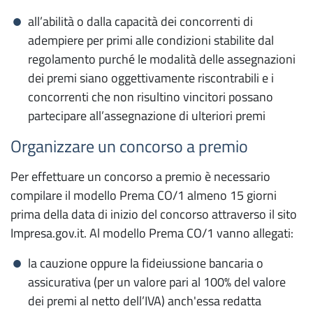
all’abilità o dalla capacità dei concorrenti di
Deposito bilanci
adempiere per primi alle condizioni stabilite dal
Bollatura e vidimazione libri sociali e registri
regolamento purché le modalità delle assegnazioni
dei premi siano oggettivamente riscontrabili e i
Cronotachigrafo digitale e carta tachigrafica
concorrenti che non risultino vincitori possano
Servizi ambientali
partecipare all’assegnazione di ulteriori premi
Banca Dati Fgas
Organizzare un concorso a premio
FGAS sanzioni
Per effettuare un concorso a premio è necessario
Registro telematico gas fluorurati ad
compilare il modello Prema CO/1 almeno 15 giorni
effetto serra
prima della data di inizio del concorso attraverso il sito
Impresa.gov.it. Al modello Prema CO/1 vanno allegati:
Informazione economica e sviluppo del
la cauzione oppure la fideiussione bancaria o
territorio
assicurativa (per un valore pari al 100% del valore
Dataview
dei premi al netto dell’IVA) anch'essa redatta