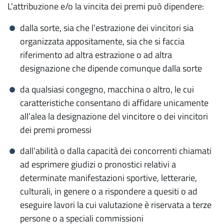
L’attribuzione e/o la vincita dei premi può dipendere:
la tua impresa
dalla sorte, sia che l’estrazione dei vincitori sia
Registro delle Imprese
organizzata appositamente, sia che si faccia
Dati e documenti ufficiali
riferimento ad altra estrazione o ad altra
designazione che dipende comunque dalla sorte
Diritto annuale
Certificati e documenti per l'estero
da qualsiasi congegno, macchina o altro, le cui
caratteristiche consentano di affidare unicamente
Attestato di libera vendita
all’alea la designazione del vincitore o dei vincitori
dei premi promessi
Carnet ATA
Certificato di origine
dall’abilità o dalla capacità dei concorrenti chiamati
ad esprimere giudizi o pronostici relativi a
Visto di deposito di atti
determinate manifestazioni sportive, letterarie,
Visto poteri di firma
culturali, in genere o a rispondere a quesiti o ad
eseguire lavori la cui valutazione è riservata a terze
Iscrizioni e deposito atti e visure
persone o a speciali commissioni