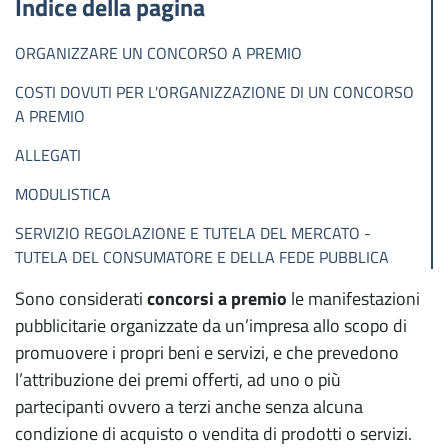
Indice della pagina
Registro Imprese - REA- Comunicazione
ORGANIZZARE UN CONCORSO A PREMIO
Unica
COSTI DOVUTI PER L'ORGANIZZAZIONE DI UN CONCORSO
Assistenza pratiche Registro Imprese
A PREMIO
Domicilio digitale / PEC - Posta elettronica
ALLEGATI
certificata
MODULISTICA
SUAP - semplificazione e fascicolo d'impresa
SERVIZIO REGOLAZIONE E TUTELA DEL MERCATO -
Albo imprese artigiane
TUTELA DEL CONSUMATORE E DELLA FEDE PUBBLICA
Sono considerati
concorsi a premio
le manifestazioni
Albi, ruoli e licenze
pubblicitarie organizzate da un’impresa allo scopo di
Attività con requisiti
promuovere i propri beni e servizi, e che prevedono
l’attribuzione dei premi offerti, ad uno o più
Servizi di orientamento Excelsior
partecipanti ovvero a terzi anche senza alcuna
condizione di acquisto o vendita di prodotti o servizi.
Gestisci