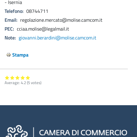
- Isernia
Verifiche sui tachigrafi
Telefono
08744711
Prevenzione dell'illegalità economica
Email
regolazione.mercato@molise.camcom.it
PEC
cciaa.molise@legalmail.it
Impresa
Note
giovanni.berardini@molise.camcom.it
digitale
Documenti ufficiali Registro Imprese
Stampa
Registro Elettronico Nazionale per la
Tracciabilità dei Rifiuti (RENTRI)
Average:
4.2
(
5
votes)
Cassetto Digitale dell'Imprenditore
Fatturazione Elettronica
Firma Digitale e CNS
Libri Digitali