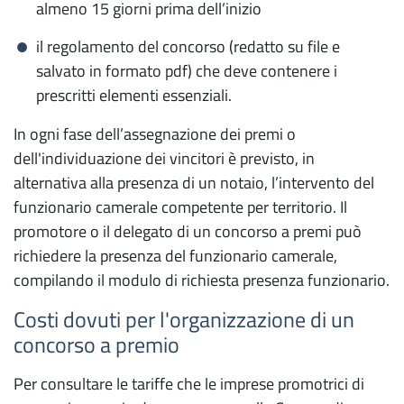
almeno 15 giorni prima dell’inizio
Promuovi la tua impresa
il regolamento del concorso (redatto su file e
e il tuo territorio
salvato in formato pdf) che deve contenere i
prescritti elementi essenziali.
Bandi per il sostegno alle imprese
Transizione digitale e Punto Impresa Digitale
In ogni fase dell’assegnazione dei premi o
dell'individuazione dei vincitori è previsto, in
Transizione energetica
alternativa alla presenza di un notaio, l’intervento del
Internazionalizzazione
funzionario camerale competente per territorio. Il
promotore o il delegato di un concorso a premi può
Enterprise Europe Network
richiedere la presenza del funzionario camerale,
compilando il modulo di richiesta presenza funzionario.
Turismo beni culturali e sviluppo del territorio
Costi dovuti per l'organizzazione di un
Scopri il Molise
concorso a premio
Servizi di orientamento al lavoro e alle
Per consultare le tariffe che le imprese promotrici di
professioni