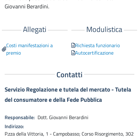
Giovanni Berardini.
Diritto d'autore e brevetto software
Modifiche e integrazioni a marchi e
Allegati
Modulistica
brevetti
Predisporre bene la domanda di
Costi manifestazioni a
Richiesta funzionario
brevetto
premio
Autocertificazione
Protesti
Contatti
Usi e Consuetudini
Servizio Regolazione e tutela del mercato - Tutela
Metalli preziosi
del consumatore e della Fede Pubblica
Manifestazioni a premio
Sanzioni illeciti amministrativi
Responsabile
Dott. Giovanni Berardini
Indirizzo
Metrologia legale
P.zza della Vittoria, 1 - Campobasso; Corso Risorgimento, 302