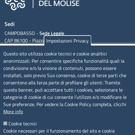
SPID - Sistema Pubblico di Gestione
Camere di commercio d'italia
dell'Identità Digitale
Sedi
Ambiente
CAMPOBASSO -
Sede Legale
Norme UNI - consultazione
CAP 86100 - Piazza della Vittoria, 1
Impostazioni Privacy
Impresa
ISERNIA -
Sede Secondaria
Questo sito utilizza cookie tecnici e cookie analitici
verde
CAP - 86170 - Corso Risorgimento, 302
anonimizzati. Per consentire specifiche funzionalità quali la
condivisione e/o la visione di contenuti, possono essere
Valutazione sostenibilità
installati, solo previo Suo consenso, cookie di terze parti che
Codice Fiscale e Partita Iva: 01741020703
consentono alla terza parte di profilare gli utenti. Tramite
Albo Gestori ambientali
questo banner, può accettare tutti i cookies, selezionare le
Codice fatturazione elettronica: FUDNEO
categorie di cookie di cui consente l’utilizzo e/o modificare le
La tua
Sue preferenze. Per vedere la Cookie Policy completa, clicchi
camera
Orari sportello fisico al pubblico
More info
Dal lunedì al Venerdì, dalle 09:00 alle 13:00
Chi siamo
Cookie tecnici
Cookie necessari per il funzionamento del sito e cookie
Organi
Menu footer 1
Scopri il Molise