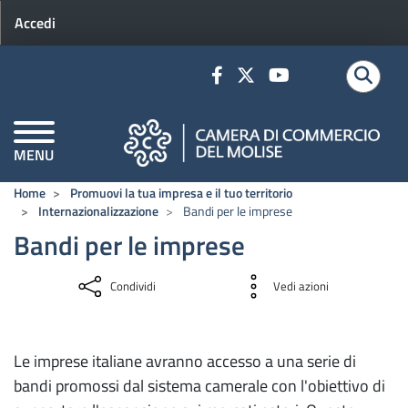
Menu profilo utente
Salta al contenuto principale
Accedi
MENU
CAMERE DI COMMERCIO D'ITALIA
Home
Promuovi la tua impresa e il tuo territorio
Internazionalizzazione
Bandi per le imprese
Avvia
Bandi per le imprese
la tua impresa
Condividi
Vedi azioni
Servizio nuove imprese
Finanza agevolata per le imprese
Le imprese italiane avranno accesso a una serie di
Start up, Incubatori e PMI innovative
bandi promossi dal sistema camerale con l'obiettivo di
Adempimenti amministrativi - Codici ATECO