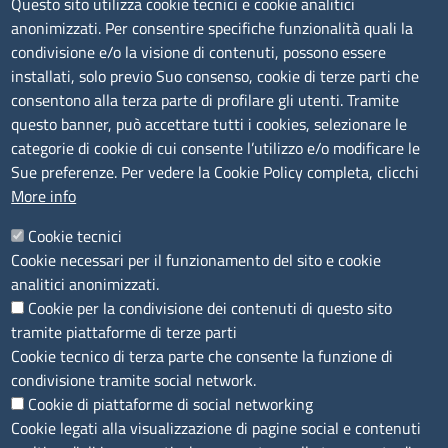
Questo sito utilizza cookie tecnici e cookie analitici
CAP - 86170 - Corso Risorgimento, 302
anonimizzati. Per consentire specifiche funzionalità quali la
Deposito bilanci
condivisione e/o la visione di contenuti, possono essere
Bollatura e vidimazione libri sociali e registri
installati, solo previo Suo consenso, cookie di terze parti che
Codice Fiscale e Partita Iva: 01741020703
consentono alla terza parte di profilare gli utenti. Tramite
Cronotachigrafo digitale e carta tachigrafica
Codice fatturazione elettronica: FUDNEO
questo banner, può accettare tutti i cookies, selezionare le
categorie di cookie di cui consente l’utilizzo e/o modificare le
Servizi ambientali
Sue preferenze. Per vedere la Cookie Policy completa, clicchi
Orari sportello fisico al pubblico
Banca Dati Fgas
More info
Dal lunedì al Venerdì, dalle 09:00 alle 13:00
FGAS sanzioni
Cookie tecnici
Cookie necessari per il funzionamento del sito e cookie
Menu footer 1
Scopri il Molise
Registro telematico gas fluorurati ad
analitici anonimizzati.
effetto serra
Bandi
Cookie per la condivisione dei contenuti di questo sito
tramite piattaforme di terze parti
Eventi in programma
Cookie tecnico di terza parte che consente la funzione di
Informazione economica e sviluppo del
condivisione tramite social network.
territorio
Menù privacy
Privacy
Cookie
Accessibilità
Contatti
Copyright
Cookie di piattaforme di social networking
Dataview
Cookie legati alla visualizzazione di pagine social e contenuti
Mappa del sito
Whistleblowing