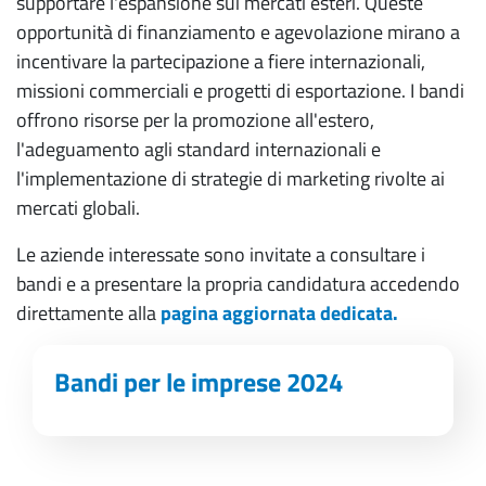
supportare l'espansione sui mercati esteri. Queste
opportunità di finanziamento e agevolazione mirano a
Registro Imprese - REA- Comunicazione
incentivare la partecipazione a fiere internazionali,
Unica
missioni commerciali e progetti di esportazione. I bandi
offrono risorse per la promozione all'estero,
Assistenza pratiche Registro Imprese
l'adeguamento agli standard internazionali e
Domicilio digitale / PEC - Posta elettronica
l'implementazione di strategie di marketing rivolte ai
certificata
mercati globali.
SUAP - semplificazione e fascicolo d'impresa
Le aziende interessate sono invitate a consultare i
Albo imprese artigiane
bandi e a presentare la propria candidatura accedendo
direttamente alla
pagina aggiornata dedicata.
Albi, ruoli e licenze
Bandi per le imprese 2024
Attività con requisiti
Servizi di orientamento Excelsior
Gestisci