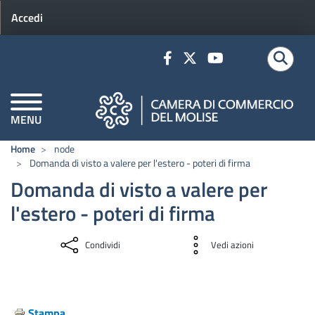
Menu profilo utente
Salta al contenuto principale
Accedi
MENU
CAMERE DI COMMERCIO D'ITALIA
Home
node
Domanda di visto a valere per l'estero - poteri di firma
Avvia
Domanda di visto a valere per
la tua impresa
l'estero - poteri di firma
Servizio nuove imprese
Condividi
Vedi azioni
Finanza agevolata per le imprese
Start up, Incubatori e PMI innovative
Adempimenti amministrativi - Codici ATECO
Stampa