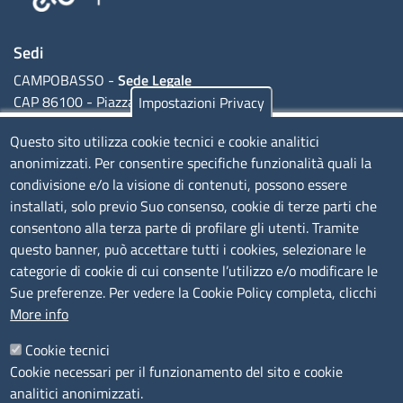
la tua impresa
Camere di commercio d'italia
Registro delle Imprese
Sedi
CAMPOBASSO -
Sede Legale
Dati e documenti ufficiali
CAP 86100 - Piazza della Vittoria, 1
Impostazioni Privacy
Diritto annuale
ISERNIA -
Sede Secondaria
Questo sito utilizza cookie tecnici e cookie analitici
Certificati e documenti per l'estero
CAP - 86170 - Corso Risorgimento, 302
anonimizzati. Per consentire specifiche funzionalità quali la
condivisione e/o la visione di contenuti, possono essere
Attestato di libera vendita
installati, solo previo Suo consenso, cookie di terze parti che
Codice Fiscale e Partita Iva: 01741020703
consentono alla terza parte di profilare gli utenti. Tramite
Carnet ATA
Codice fatturazione elettronica: FUDNEO
questo banner, può accettare tutti i cookies, selezionare le
Certificato di origine
categorie di cookie di cui consente l’utilizzo e/o modificare le
Sue preferenze. Per vedere la Cookie Policy completa, clicchi
Orari sportello fisico al pubblico
Visto di deposito di atti
More info
Dal lunedì al Venerdì, dalle 09:00 alle 13:00
Visto poteri di firma
Cookie tecnici
Cookie necessari per il funzionamento del sito e cookie
Menu footer 1
Scopri il Molise
Iscrizioni e deposito atti e visure
analitici anonimizzati.