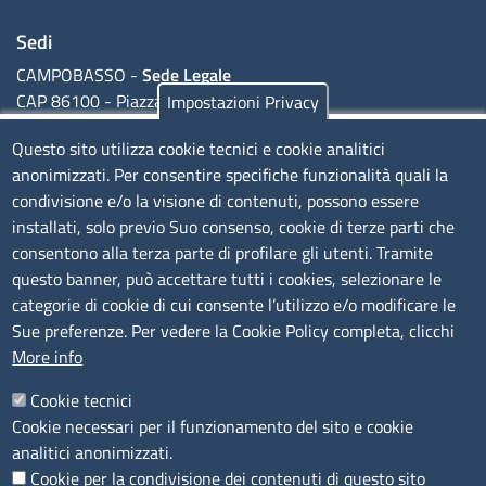
Camere di commercio d'italia
la tua impresa
Sedi
Registro delle Imprese
CAMPOBASSO -
Sede Legale
CAP 86100 - Piazza della Vittoria, 1
Impostazioni Privacy
Dati e documenti ufficiali
ISERNIA -
Sede Secondaria
Diritto annuale
Questo sito utilizza cookie tecnici e cookie analitici
CAP - 86170 - Corso Risorgimento, 302
anonimizzati. Per consentire specifiche funzionalità quali la
Certificati e documenti per l'estero
condivisione e/o la visione di contenuti, possono essere
installati, solo previo Suo consenso, cookie di terze parti che
Codice Fiscale e Partita Iva: 01741020703
Attestato di libera vendita
consentono alla terza parte di profilare gli utenti. Tramite
Codice fatturazione elettronica: FUDNEO
questo banner, può accettare tutti i cookies, selezionare le
Carnet ATA
categorie di cookie di cui consente l’utilizzo e/o modificare le
Certificato di origine
Sue preferenze. Per vedere la Cookie Policy completa, clicchi
Orari sportello fisico al pubblico
More info
Visto di deposito di atti
Dal lunedì al Venerdì, dalle 09:00 alle 13:00
Cookie tecnici
Visto poteri di firma
Cookie necessari per il funzionamento del sito e cookie
Menu footer 1
Scopri il Molise
analitici anonimizzati.
Iscrizioni e deposito atti e visure
Bandi
Cookie per la condivisione dei contenuti di questo sito